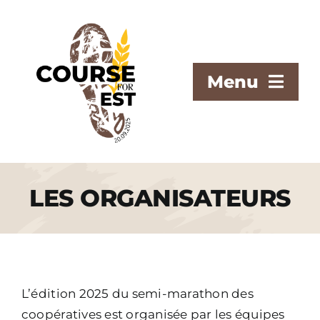
Passer
au
contenu
Menu
L’ÉVÈNEMENT
LES ÉPREUVES
LES ORGANISATEURS
INFOS PRATIQUES
INSCRIPTIONS
CONTACT
L’édition 2025 du semi-marathon des
coopératives est organisée par les équipes