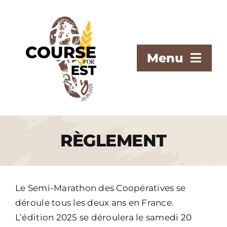
Passer
au
contenu
Menu
L’ÉVÈNEMENT
LES ÉPREUVES
RÈGLEMENT
INFOS PRATIQUES
INSCRIPTIONS
Le Semi-Marathon des Coopératives se
CONTACT
déroule tous les deux ans en France.
L’édition 2025 se déroulera le samedi 20