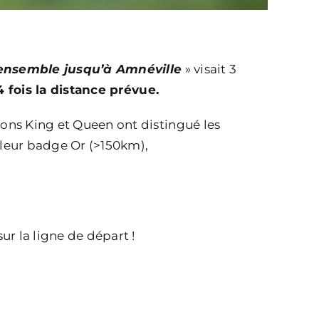
ensemble jusqu’à Amnéville
» visait 3
4 fois la distance prévue.
asons King et Queen ont distingué les
leur badge Or (>150km),
r la ligne de départ !